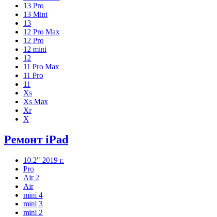
13 Pro
13 Mini
13
12 Pro Max
12 Pro
12 mini
12
11 Pro Max
11 Pro
11
Xs
Xs Max
Xr
X
Ремонт iPad
10.2" 2019 г.
Pro
Air 2
Air
mini 4
mini 3
mini 2