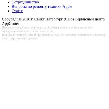
Сотрудничество
Вопросы по ремонту техники Apple
Статьи
Copyright © 2026 г. Санкт Петербург (СПб) Сервисный центр
AppCenter
Персональные данные пользователя обрабатываются на сайте в целях его
функционирования и если вы не согласны,
то должны покинуть сайт. В противном случае, это является
согласием на обработку
ваших персональных данных