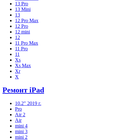
13 Pro
13 Mini
13
12 Pro Max
12 Pro
12 mini
12
11 Pro Max
11 Pro
11
Xs
Xs Max
Xr
X
Ремонт iPad
10.2" 2019 г.
Pro
Air 2
Air
mini 4
mini 3
mini 2