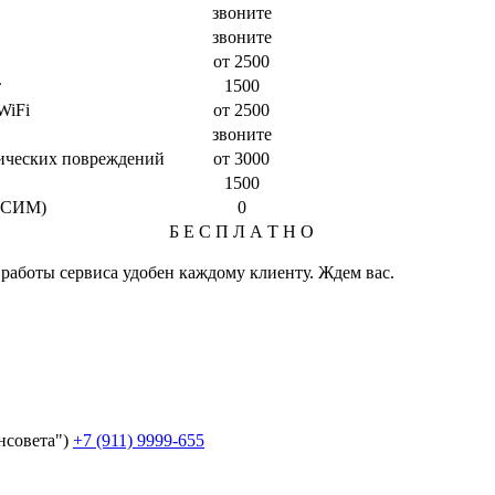
звоните
звоните
от 2500
т
1500
WiFi
от 2500
звоните
ических повреждений
от 3000
1500
о-СИМ)
0
Б Е С П Л А Т Н О
 работы сервиса удобен каждому клиенту. Ждем вас.
нсовета")
+7 (911) 9999-655